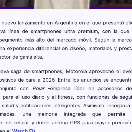
n nuevo lanzamiento en Argentina en el que presentó of
eva línea de smartphones ultra premium, con la que
 segmento más alto del mercado móvil. Según la marca,
a experiencia diferencial en diseño, materiales y pres
ector de gama alta.
eva saga de smartphones, Motorola aprovechó el even
ositivos de cara a 2026. Entre los anuncios se encuent
conjunto con
Polar
-empresa líder en accesorios dep
 para el uso diario y el fitness, con funciones de segu
e salud y notificaciones inteligentes. Asimismo, incorpora
lamadas, una memoria integrada que permite 
 del celular y doble antena GPS para mayor precisió
en el
Watch Fit
.